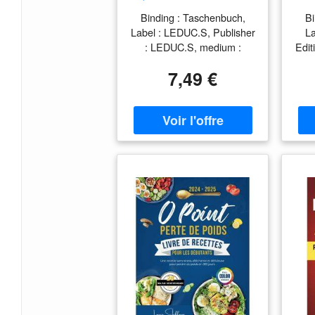
Poids Avec
: 
Binding : Taschenbuch,
Bi
L'Homéopathie
Po
Label : LEDUC.S, Publisher
La
S
: LEDUC.S, medium :
Edit
Taschenbuch,
Souc
7,49 €
numberOfPages : 256,
publicationDate : 2015-02-
pub
09, authors : Albert-Claude
0
Quemoun, Raphaël
LaNu
Gruman, languages : french
Am
D
fre