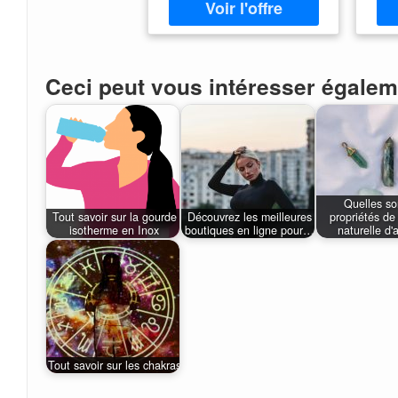
2266162837
25,
Ceci peut vous intéresser égalem
Quelles so
Tout savoir sur la gourde
Découvrez les meilleures
propriétés de 
isotherme en Inox
boutiques en ligne pour…
naturelle d'
Tout savoir sur les chakras