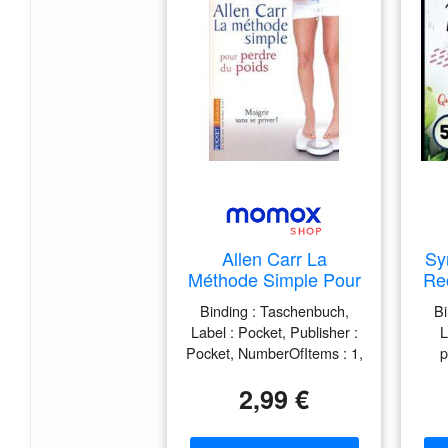
pub
Trai
Allen Carr La
Sy
Méthode Simple Pour
Re
Perdre Du Poids :
Binding : Taschenbuch,
Bi
Maigrir Sans Se
Ali
Label : Pocket, Publisher :
L
Priver !
Pocket, NumberOfItems : 1,
p
Ré
medium : Taschenbuch,
In
Et
2,99 €
publicationDate : 2007-01-
me
Gr
05, authors : Allen Carr,
n
I
languages : french, ISBN :
pub