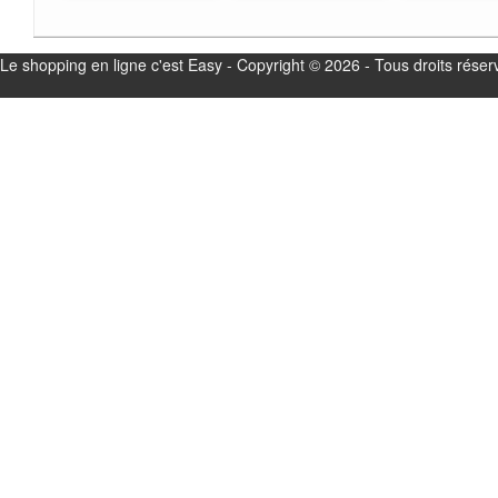
Bouton d'économie ECO
rép
Cartouche thermostatique
que
Le shopping en ligne c'est Easy - Copyright © 2026 - Tous droits réser
PreciTherm limiteur de
r
température d'eau chaude
co
Réglage de la température
gag
de l'eau chaude avec
6
protection contre les
mis
brûlures Cartouche RV côté
pa
eau chaude avec soupape
rel
de décharge de pression
cha
intégrée (décharge de
pression supérieure à 16
d
bars) Poids 2,0 kg
re
des
pe