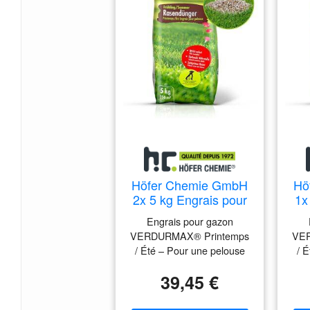
Höfer Chemie GmbH
Hö
2x 5 kg Engrais pour
1x
gazon
Engrais pour gazon
VERDURMAX®
VERDURMAX® Printemps
VER
Printemps / Été
/ Été – Pour une pelouse
/ 
verte et en pleine santé
ve
39,45 €
L’engrais pour gazon
VERDURMAX® Printemps
VER
/ Été apporte à votre