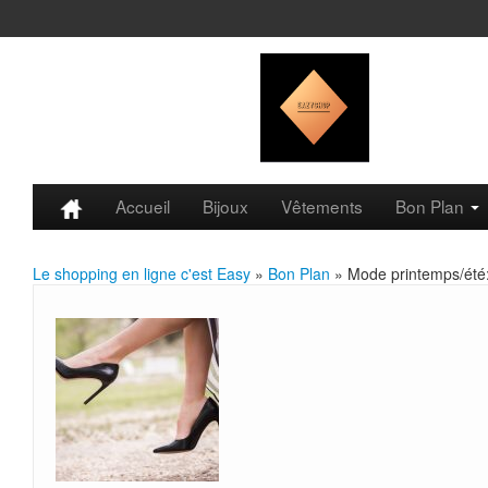
Accueil
Bijoux
Vêtements
Bon Plan
Le shopping en ligne c'est Easy
»
Bon Plan
» Mode printemps/été: