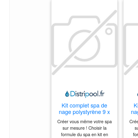
Kit complet spa de
K
nage polystyrène 9 x
na
3 x 1.00 à 1.25 m +
3 
Créer vous même votre spa
Cré
Escalier + Espace
E
sur mesure ! Choisir la
s
SPA + revêtement
formule du spa en kit en
fo
liner 75/100ème