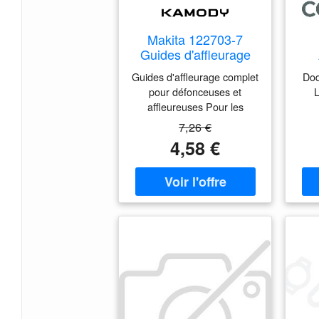
Makita 122703-7
Guides d'affleurage
complet
Ess
Guides d'affleurage complet
Dod
p
pour défonceuses et
L
affleureuses Pour les
modéles: • 3709, 3710,
acc
7,26 €
RT0700C, DRT50 Photo
4,58 €
d'illustration>
d'al
com
cad