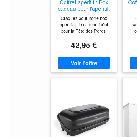
Coffret apéritif : Box
Cof
cadeau pour l'apéritif,
à offrir en cadeau -
g
Craquez pour notre box
P
Interflora
apéritive, le cadeau idéal
sa
pour la Fête des Pères,
c
livré en 24h partout en
42,95 €
France. Tout l'essentiel
s
pour un apéritif réussi, à
Livr
offrir à coup sûr.